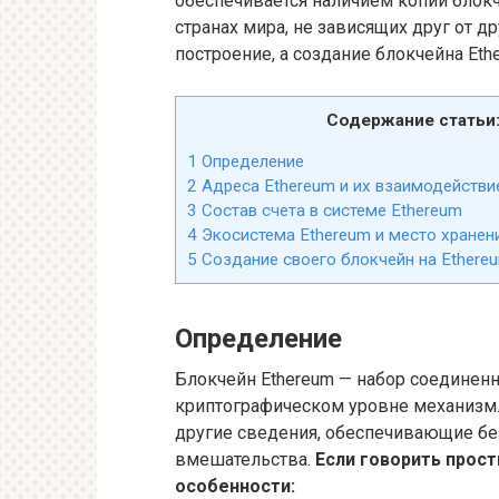
обеспечивается наличием копий блокч
странах мира, не зависящих друг от д
построение, а создание блокчейна Et
Содержание статьи
1
Определение
2
Адреса Ethereum и их взаимодействие
3
Состав счета в системе Ethereum
4
Экосистема Ethereum и место хранен
5
Создание своего блокчейн на Ethere
Определение
Блокчейн Ethereum — набор соединен
криптографическом уровне механизм. 
другие сведения, обеспечивающие без
вмешательства.
Если говорить прос
особенности: