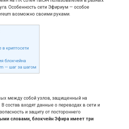
ейн на ПК сотен тысяч пользователей в разных
руга. Особенность сети Эфириум — особое
hereum возможно своими руками.
:
 в криптосети
ия блокчейна
um — шаг за шагом
ных между собой узлов, защищенный на
В состав входят данные о переводах в сети и
опасность и защиту от постороннего
тыми словами, блокчейн Эфира имеет три