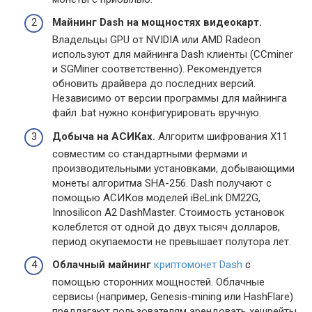
Майнинг Dash на мощностях видеокарт.
Владельцы GPU от NVIDIA или AMD Radeon
используют для майнинга Dash клиенты (CCminer
и SGMiner соответственно). Рекомендуется
обновить драйвера до последних версий.
Независимо от версии программы для майнинга
файл .bat нужно конфигурировать вручную.
Добыча на АСИКах.
Алгоритм шифрования X11
совместим со стандартными фермами и
производительными установками, добывающими
монеты алгоритма SHA-256. Dash получают с
помощью АСИКов моделей iBeLink DM22G,
Innosilicon A2 DashMaster. Стоимость установок
колеблется от одной до двух тысяч долларов,
период окупаемости не превышает полутора лет.
Облачный майнинг
криптомонет Dash
с
помощью сторонних мощностей. Облачные
сервисы (например, Genesis-mining или HashFlare)
предлагают пользователям арендовать хешрейты