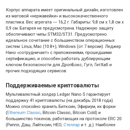
Корпус аппарата имеет оригинальный дизайн, изготовлен
из матовой «нержавейки» и высококачественного
пластика. Вес агрегата ― 16,2 г. Габариты: 9,8 см х 1,8 см х
0,9 см. Батарея не предусмотрена. Надежную защиту
обеспечивают чипы STM32/ST31. Предусмотрено
идеальное сочетание с большинством операционных
систем: Linux, Mac (10.8+), Windows (от 7 версии). Леджер
Нано «сотрудничает» с приложениями, прошедшими
сертификацию, и способен работать дублирующим
ключом безопасности для ДропБокс, Гугл, ГитХаб и
прочих подходящих сервисов.
Поддерживаемые криптовалюты
Мультивалютный холдер Ledger Nano S гарантирует
поддержку 41 криптовалюты (на декабрь 2018 года).
Можно спокойно хранить Биткоин, Эфириум, их форки
(
Ethereum Classic
, Bitcoin Classic, Bitcoin Cold) и
большинство токенов, работающих на протоколе ERC 20
(Риппл, Даш, Лайткоин, НЕО,
Стеллар
и т. д.). Наиболее