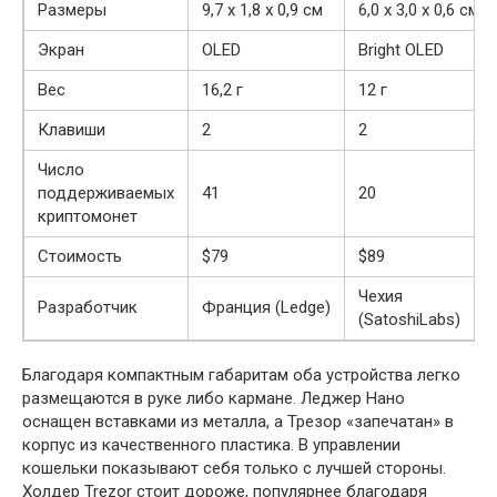
Размеры
9,7 х 1,8 х 0,9 см
6,0 х 3,0 х 0,6 см
Экран
OLED
Bright OLED
Вес
16,2 г
12 г
Клавиши
2
2
Число
поддерживаемых
41
20
криптомонет
Стоимость
$79
$89
Чехия
Разработчик
Франция (Ledge)
(SatoshiLabs)
Благодаря компактным габаритам оба устройства легко
размещаются в руке либо кармане. Леджер Нано
оснащен вставками из металла, а Трезор «запечатан» в
корпус из качественного пластика. В управлении
кошельки показывают себя только с лучшей стороны.
Холдер Trezor стоит дороже, популярнее благодаря