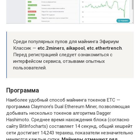
Среди популярных пулов для майнинга Эфириум
Классик —
etc.2miners
,
aikapool
,
etc.ethertrench
.
Перед регистрацией следует ознакомиться с
интерфейсом сервиса, отзывами опытных
пользователей.
Программа
Наиболее удобный способ майнинга токенов ETC —
программа Claymore’s Dual Ethereum Miner, позволяющая
добывать несколько токенов алгоритма Dagger
Hashimoto. Среднее время нахождения блока (согласно
сайту BitInfocharts) составляет 14 секунд, общий хешрейт
сети достигает 14,243 терахеш, показатели незначительно
меняются каждые сутки.
Майнеры отмечают ряд