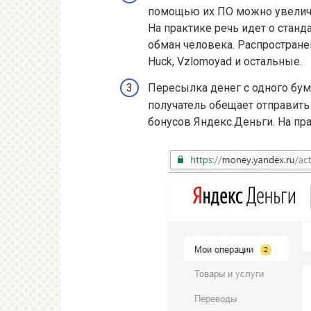
помощью их ПО можно увеличи
На практике речь идет о стан
обман человека. Распростране
Huck, Vzlomoyad и остальные.
Пересылка денег с одного бум
получатель обещает отправить
бонусов Яндекс.Деньги. На пра