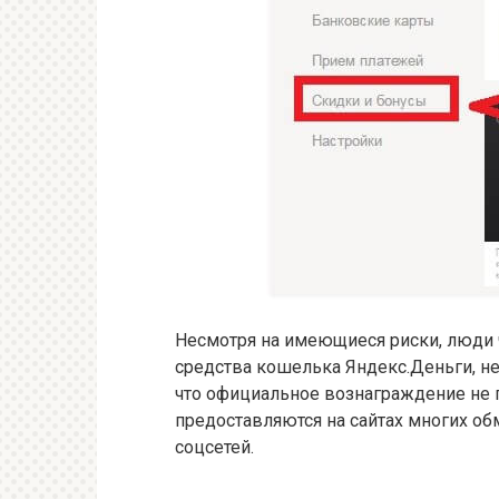
Несмотря на имеющиеся риски, люди 
средства кошелька Яндекс.Деньги, не
что официальное вознаграждение не 
предоставляются на сайтах многих об
соцсетей.