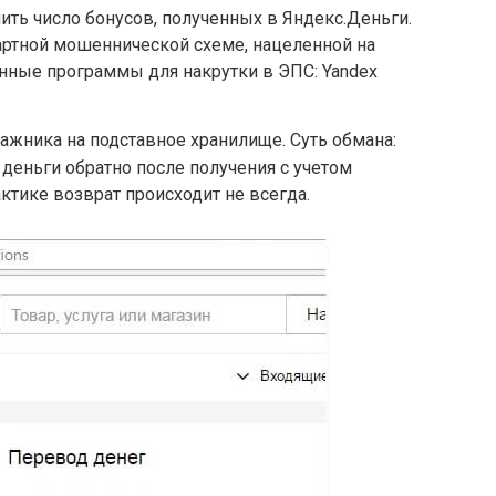
ть число бонусов, полученных в Яндекс.Деньги.
дартной мошеннической схеме, нацеленной на
нные программы для накрутки в ЭПС: Yandex
ажника на подставное хранилище. Суть обмана:
 деньги обратно после получения с учетом
ктике возврат происходит не всегда.