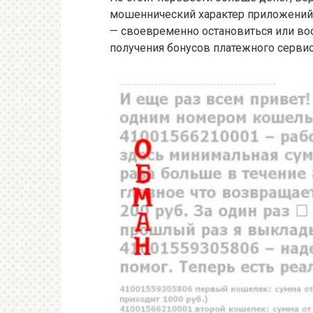
мошеннический характер приложений,
— своевременно остановиться или во
получения бонусов платежного сервис