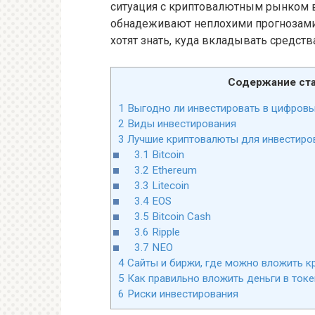
ситуация с криптовалютным рынком в
обнадеживают неплохими прогнозами
хотят знать, куда вкладывать средст
Содержание ста
1
Выгодно ли инвестировать в цифров
2
Виды инвестирования
3
Лучшие криптовалюты для инвестиро
3.1
Bitcoin
3.2
Ethereum
3.3
Litecoin
3.4
EOS
3.5
Bitcoin Cash
3.6
Ripple
3.7
NEO
4
Сайты и биржи, где можно вложить к
5
Как правильно вложить деньги в ток
6
Риски инвестирования