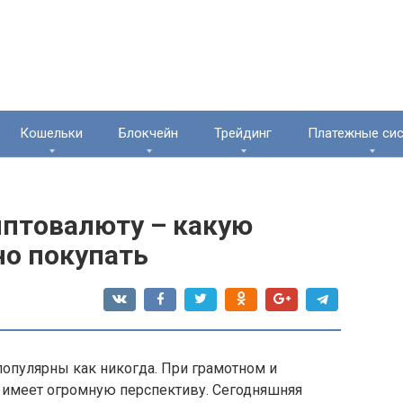
Кошельки
Блокчейн
Трейдинг
Платежные си
иптовалюту – какую
но покупать
популярны как никогда. При грамотном и
а имеет огромную перспективу. Сегодняшняя