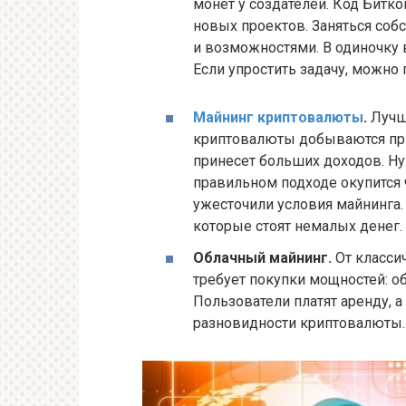
монет у создателей. Код Битко
новых проектов. Заняться соб
и возможностями. В одиночку в
Если упростить задачу, можно
Майнинг криптовалюты
.
Лучше
криптовалюты добываются при
принесет больших доходов. Н
правильном подходе окупится
ужесточили условия майнинга
которые стоят немалых денег.
Облачный майнинг.
От классич
требует покупки мощностей: 
Пользователи платят аренду, а
разновидности криптовалюты.