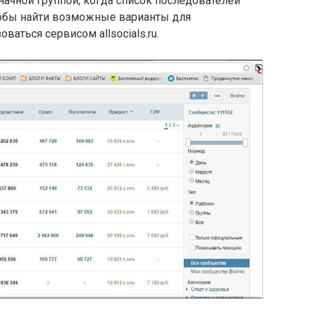
ачной группой, когда список последователей
тобы найти возможные варианты для
ваться сервисом allsocials.ru.