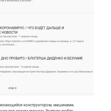
влекающийся конструктором, машинами,
нал под своим именем. Зрители любят