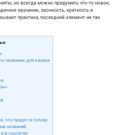
аняты, но всегда можно придумать что-то новое,
дичное звучание, звонкость, краткость и
азывает практика, последний элемент не так
ьи:
я
ть название для канала
ые
ры»
ов
, что придет в голову
ми названий
 и в соцсетях