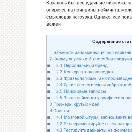
Казалось бы, все удачные ники уже з
опираясь на принципы нейминга: мело
смысловая нагрузка. Однако, как пок
важен.
Содержание стат
1
Важность запоминающегося названи
2
Формула успеха: 6 способов придума
2.1
Персональный бренд
2.2
Конкурентная разведка
2.3
Фразеологизмы и их производн
2.4
Яркие неологизмы и «абракадаб
2.5
Поисковые запросы
2.6
Заказ нейминга у профессионал
3
Примеры крутых идей
4
Советы
4.1
Мозговой штурм: записывайте всё
4.2
Экспериментируйте с генератора
4.3
Тестируйте варианты на форумах