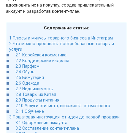
вдохновить их на покупку, создав привлекательный
аккаунт и разработав контент-план.
Содержание статьи:
1
Плюсы и минусы товарного бизнеса в Инстаграм
2
Что можно продавать: востребованные товары и
услуги
2.1
Корейская косметика
2.2
Кондитерские изделия
2.3
Парфюм
2.4
Обувь
2.5
Бижутерия
2.6
Одежда
2.7
Недвижимость
2.8
Товары из Китая
2.9
Продукты питания
2.10
Услуги стилиста, визажиста, стоматолога
2.11
Обучение
3
Пошаговая инструкция: от идеи до первой продажи
3.1
Оформление аккаунта
3.2
Составление контент-плана