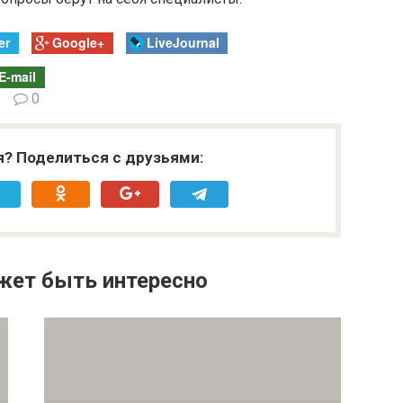
er
Google+
LiveJournal
E-mail
0
я? Поделиться с друзьями:
жет быть интересно