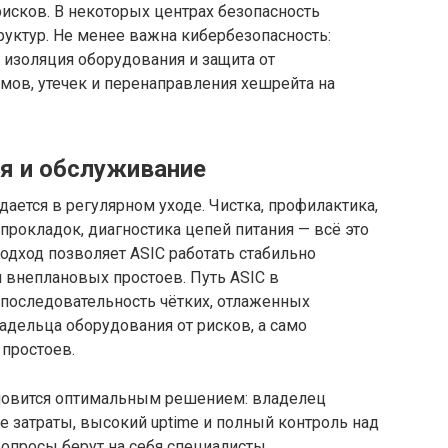
исков. В некоторых центрах безопасность
руктур. Не менее важна кибербезопасность:
 изоляция оборудования и защита от
мов, утечек и перенаправления хешрейта на
я и обслуживание
ается в регулярном уходе. Чистка, профилактика,
прокладок, диагностика цепей питания — всё это
одход позволяет ASIC работать стабильно
и внеплановых простоев. Путь ASIC в
 последовательность чётких, отлаженных
дельца оборудования от рисков, а само
 простоев.
ановится оптимальным решением: владелец
е затраты, высокий uptime и полный контроль над
вопросы берут на себя специалисты.