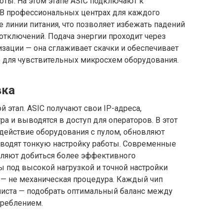
оты. На этом этапе ASIC подключают к
В профессиональных центрах для каждого
 линии питания, что позволяет избежать падений
отключений. Подача энергии проходит через
изации — она сглаживает скачки и обеспечивает
о для чувствительных микросхем оборудования.
вка
 этап. ASIC получают свои IP-адреса,
а и выводятся в доступ для операторов. В этот
ействие оборудования с пулом, обновляют
оводят тонкую настройку работы. Современные
оляют добиться более эффективного
ы под высокой нагрузкой и точной настройки
 — не механическая процедура. Каждый чип
алиста — подобрать оптимальный баланс между
треблением.