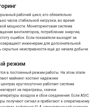
торинг
ерывный рабочий цикл, его обязательно
ько часов стабильной нагрузки, во время
евой мощности. Мониторинговая система
ращения вентиляторов, потребление энергии,
стоту ошибок. Если показатели выходят за
возвращают инженерам для дополнительной
ь скрытые неисправности ещё до начала добычи.
ный режим
тся в постоянный режим работы. На этом этапе
елают майнинг-хостинг надёжнее
-центрах круглосуточно работает система
реагирует на перегревы, скачки
мпературы воздуха и сбои соединения. Если ASIC
еры получают сигнал и прибегают к оперативному
центрах действует SLA, гарантирующий скорость