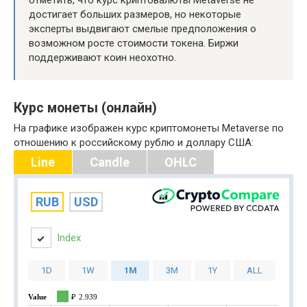
отметить, что курс криптовалюты Metaverse не
достигает больших размеров, но некоторые
эксперты выдвигают смелые предположения о
возможном росте стоимости токена. Биржи
поддерживают коин неохотно.
Курс монеты (онлайн)
На графике изображен курс криптомонеты Metaverse по
отношению к российскому рублю и доллару США:
Line
Candle
OHLC
RUB
USD
Index
1D
1W
1M
3M
1Y
ALL
Value
₽
2.939