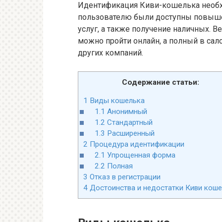
Идентификация Киви-кошелька необх
пользователю были доступны повыше
услуг, а также получение наличных. 
можно пройти онлайн, а полный в сал
других компаний.
Содержание статьи:
1
Виды кошелька
1.1
Анонимный
1.2
Стандартный
1.3
Расширенный
2
Процедура идентификации
2.1
Упрощенная форма
2.2
Полная
3
Отказ в регистрации
4
Достоинства и недостатки Киви кош