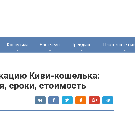
Кошельки
Блокчейн
Трейдинг
Платежные си
кацию Киви-кошелька:
, сроки, стоимость