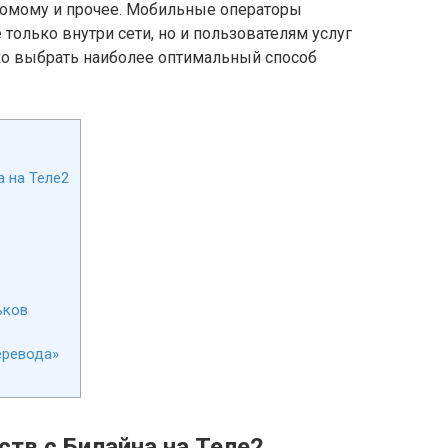
акомому и прочее. Мобильные операторы
только внутри сети, но и пользователям услуг
ко выбрать наиболее оптимальный способ
а на Теле2
ьков
еревода»
тв с Билайна на Теле2