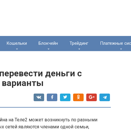
Кошельки
Блокчейн
Трейдинг
Платежные си
перевести деньги с
е варианты
айна на Теле2 может возникнуть по разными
х сетей являются членами одной семьи,