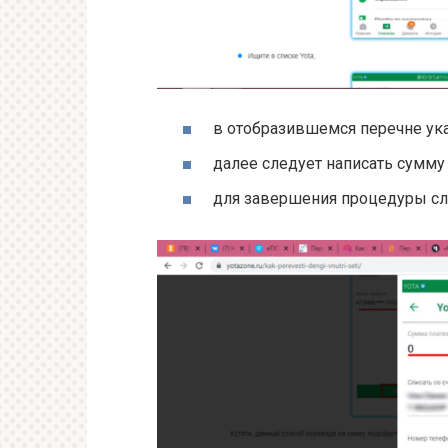
в отобразившемся перечне ука
далее следует написать сумму
для завершения процедуры сл