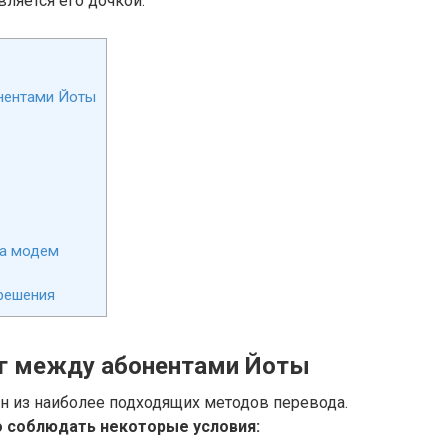
вляется его дочкой.
нентами Йоты
на модем
решения
ег между абонентами Йоты
н из наиболее подходящих методов перевода.
 соблюдать некоторые условия: