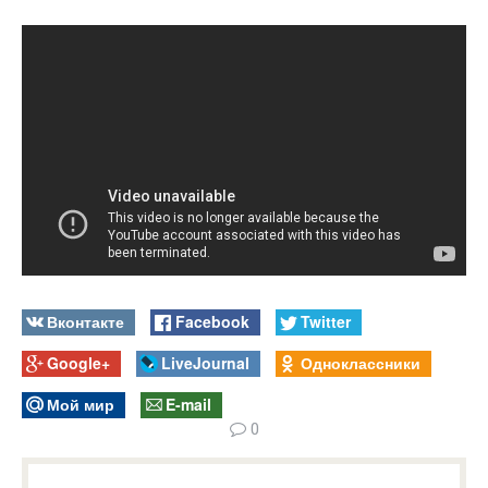
Вконтакте
Facebook
Twitter
Google+
LiveJournal
Одноклассники
Мой мир
E-mail
0