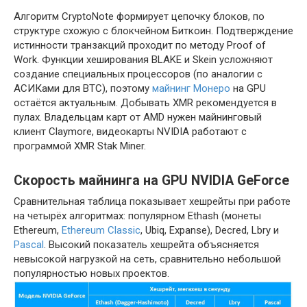
Алгоритм CryptoNote формирует цепочку блоков, по
структуре схожую с блокчейном Биткоин. Подтверждение
истинности транзакций проходит по методу Proof of
Work. Функции хеширования BLAKE и Skein усложняют
создание специальных процессоров (по аналогии с
АСИКами для BTC), поэтому
майнинг Монеро
на GPU
остаётся актуальным. Добывать XMR рекомендуется в
пулах. Владельцам карт от AMD нужен майнинговый
клиент Claymore, видеокарты NVIDIA работают с
программой XMR Stak Miner.
Скорость майнинга на GPU NVIDIA GeForce
Сравнительная таблица показывает хешрейты при работе
на четырёх алгоритмах: популярном Ethash (монеты
Ethereum,
Ethereum Classic
, Ubiq, Expanse), Decred, Lbry и
Pascal
. Высокий показатель хешрейта объясняется
невысокой нагрузкой на сеть, сравнительно небольшой
популярностью новых проектов.