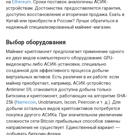
на
Ethereum
. Сроки поставок аналогичны АСИК-
устройствам. Достоинства: предоставляется гарантия,
доступно восстановление и вторичная продажа. Ехать в
Китай или приобрести в России? Лучше обратиться в
надежный специализированный майнинг-магазин.
Выбор оборудования
Майнинг криптомонет предполагает применение одного
из двух видов компьютерного оборудования: GPU-
видеокарты либо АСИК-установки, специально
созданной для эффективного процесса добычи
виртуальных активов. Есть различия в их работе: если
майнер приобретает, например, АСИК-устройство
Antiminer S9, становится доступна добыча только
Биткоина и криптомонет, работающих на алгоритме SHA-
256 (
Namecoin
, Unobtanium, Ixcoin, Peercoin и т. д.). Для
добычи остальных видов криптоактивов потребуется
покупка другого АСИКа. При значительном увеличении
сложности сети Bitcoin прибыльных способов замены
направления не существует. Единственный вариант ―
добывать биткоин-форки.