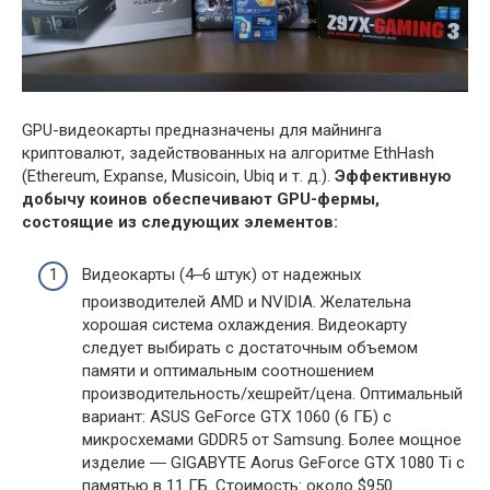
GPU-видеокарты предназначены для майнинга
криптовалют, задействованных на алгоритме EthHash
(Ethereum, Expanse, Musicoin, Ubiq и т. д.).
Эффективную
добычу коинов обеспечивают GPU-фермы,
состоящие из следующих элементов:
Видеокарты (4‒6 штук) от надежных
производителей AMD и NVIDIA. Желательна
хорошая система охлаждения. Видеокарту
следует выбирать с достаточным объемом
памяти и оптимальным соотношением
производительность/хешрейт/цена. Оптимальный
вариант: ASUS GeForce GTX 1060 (6 ГБ) с
микросхемами GDDR5 от Samsung. Более мощное
изделие ― GIGABYTE Aorus GeForce GTX 1080 Ti c
памятью в 11 ГБ. Стоимость: около $950