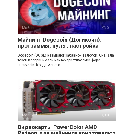
Майнинг
0
Майнинг Dogecoin (Догикоин):
программы, пулы, настройка
Dogecoin (DOGE) называют забавной валютой. Сначала
токен воспринимали как юмористический форк
Luckycoin. Когда монета
Майнинг
0
Видеокарты PowerColor AMD
Radeon для майнинга криптовалют