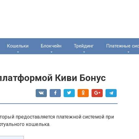
Кошельки
Блокчейн
Трейдинг
Платежные си
платформой Киви Бонус
оторый предоставляется платежной системой при
ртуального кошелька.