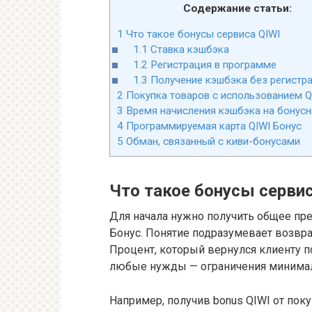
Содержание статьи:
1
Что такое бонусы сервиса QIWI
1.1
Ставка кэшбэка
1.2
Регистрация в программе
1.3
Получение кэшбэка без регистр
2
Покупка товаров с использованием Q
3
Время начисления кэшбэка на бонусн
4
Программируемая карта QIWI Бонус
5
Обман, связанный с киви-бонусами
Что такое бонусы сервис
Для начала нужно получить общее пре
Бонус. Понятие подразумевает возвра
Процент, который вернулся клиенту по
любые нужды — ограничения минима
Например, получив bonus QIWI от пок