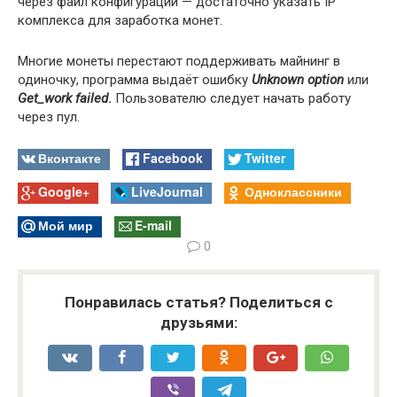
через файл конфигурации — достаточно указать IP
комплекса для заработка монет.
Многие монеты перестают поддерживать майнинг в
одиночку, программа выдаёт ошибку
Unknown option
или
Get_work failed
.
Пользователю следует начать работу
через пул.
Вконтакте
Facebook
Twitter
Google+
LiveJournal
Одноклассники
Мой мир
E-mail
0
Понравилась статья? Поделиться с
друзьями: