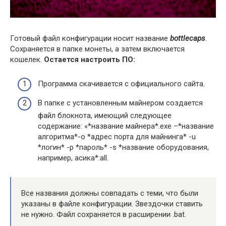
Готовый файл конфигурации носит название
bottlecaps
.
Сохраняется в папке монеты, а затем включается
кошелек.
Остается настроить ПО:
Программа скачивается с официального сайта.
В папке с установленным майнером создается
файл блокнота, имеющий следующее
содержание: «*название майнера*.exe –*название
алгоритма*-o *адрес порта для майнинга* -u
*логин* -p *пароль* -s *название оборудования,
например, асика*:all.
Все названия должны совпадать с теми, что были
указаны в файле конфигурации. Звездочки ставить
не нужно. Файл сохраняется в расширении .bat.