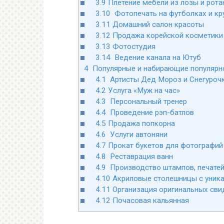
3.9
Плетение мебели из лозы и рота
3.10
Фотопечать на футболках и кр
3.11
Домашний салон красоты
3.12
Продажа корейской косметики
3.13
Фотостудия
3.14
Ведение канала на Ютуб
4
Популярные и набирающие популярно
4.1
Артисты Дед Мороз и Снегуроч
4.2
Услуга «Муж на час»
4.3
Персональный тренер
4.4
Проведение рэп-батлов
4.5
Продажа попкорна
4.6
Услуги автоняни
4.7
Прокат букетов для фотографий
4.8
Реставрация ванн
4.9
Производство штампов, печате
4.10
Акриловые столешницы с уник
4.11
Организация оригинальных сви
4.12
Почасовая кальянная