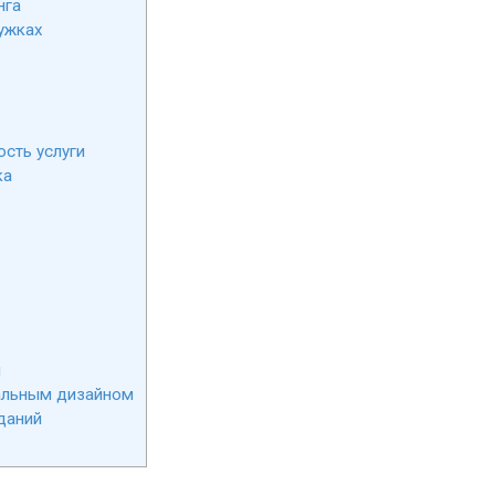
нга
ужках
сть услуги
ка
й
альным дизайном
даний