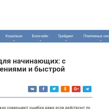
Кошельки
Блокчейн
Трейдинг
Платежные си
для начинающих: с
ниями и быстрой
жно совершают ошибки даже если действуют по