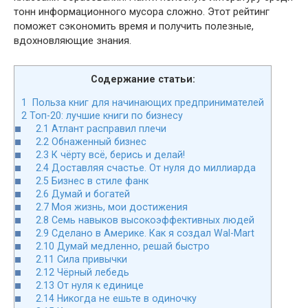
тонн информационного мусора сложно. Этот рейтинг
поможет сэкономить время и получить полезные,
вдохновляющие знания.
Содержание статьи:
1
Польза книг для начинающих предпринимателей
2
Топ-20: лучшие книги по бизнесу
2.1
Атлант расправил плечи
2.2
Обнаженный бизнес
2.3
К чёрту всё, берись и делай!
2.4
Доставляя счастье. От нуля до миллиарда
2.5
Бизнес в стиле фанк
2.6
Думай и богатей
2.7
Моя жизнь, мои достижения
2.8
Семь навыков высокоэффективных людей
2.9
Сделано в Америке. Как я создал Wal-Mart
2.10
Думай медленно, решай быстро
2.11
Сила привычки
2.12
Чёрный лебедь
2.13
От нуля к единице
2.14
Никогда не ешьте в одиночку