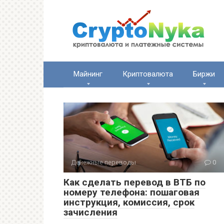
Перейти
к
контенту
Майнинг
Криптовалюта
Биржи
Денежные переводы
0
Как сделать перевод в ВТБ по
номеру телефона: пошаговая
инструкция, комиссия, срок
зачисления