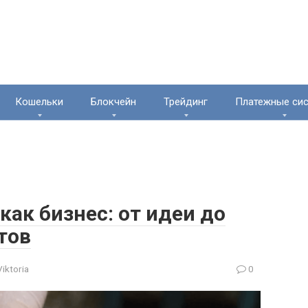
Кошельки
Блокчейн
Трейдинг
Платежные си
ак бизнес: от идеи до
тов
Viktoria
0